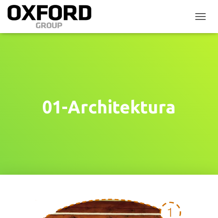
P
Ř
E
P
N
O
U
T
N
01-Architektura
A
V
I
G
A
C
I