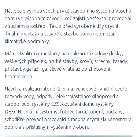
Následuje výroba všech prvků stavebního systému Vašeho
domu ve výrobním závodě, což zajistí perfektní provedení
v suchém prostředí. Takto před vyrobené díly urychlí
finální montáž na stavbě a stavbu domu neomezují
klimatické podmínky.
Máme kvalitní řemeslníky na realizaci základové desky,
veškerých přípojek, hrubé stavby, krovů, střechy, fasády,
přístavby garáží, garážové vrata až po zhotovení
hromosvodů.
Návrh a realizaci interiérů, okna, vchodové i vnitřní dveře,
rozvody vody, odpady, elektroinstalace silnoproud a
slaboproud, systémy EZS, ozvučení domu systémy
DEXON, solární systémy, fotovoltaika, topení, podlahy,
schodiště provádí pracovníci s mnohaletými zkušenostmi v
oboru a s příslušným vyučením v oboru.