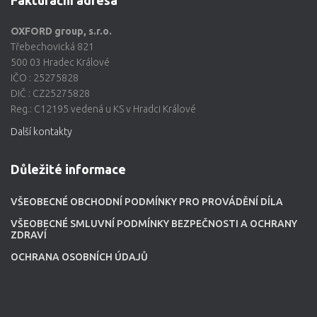
Fakturační adresa
OXFORD group, s.r.o.
Třebechovická 821
500 03 Hradec Králové
IČO : 25275828
DIČ : CZ25275828
Reg.: C12195 vedená u KS v Hradci Králové
Další kontakty
Důležité informace
VŠEOBECNÉ OBCHODNÍ PODMÍNKY PRO PROVÁDĚNÍ DÍLA
VŠEOBECNÉ SMLUVNÍ PODMÍNKY BEZPEČNOSTI A OCHRANY
ZDRAVÍ
OCHRANA OSOBNÍCH ÚDAJŮ