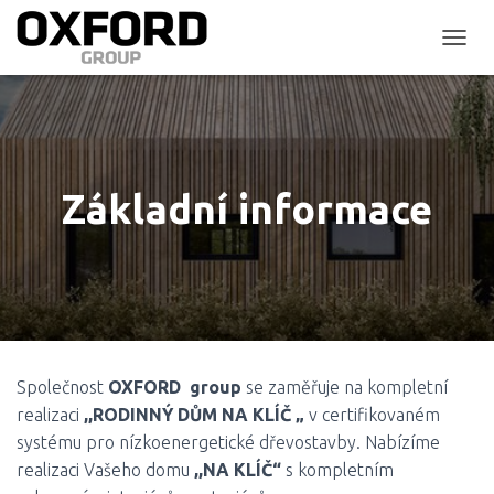
P
Ř
E
P
N
O
U
Základní informace
T
N
A
V
I
G
A
C
I
Společnost
OXFORD group
se zaměřuje na kompletní
realizaci
,,RODINNÝ DŮM NA KLÍČ „
v certifikovaném
systému pro nízkoenergetické dřevostavby. Nabízíme
realizaci Vašeho domu
,,NA KLÍČ“
s kompletním