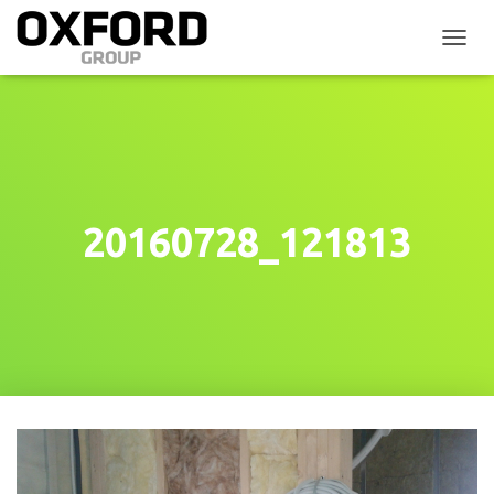
P
Ř
E
P
N
O
U
T
N
20160728_121813
A
V
I
G
A
C
I