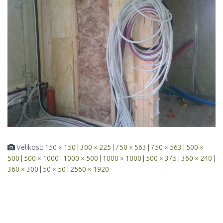
Velikost:
150 × 150
|
300 × 225
|
750 × 563
|
750 × 563
|
500 ×
500
|
500 × 1000
|
1000 × 500
|
1000 × 1000
|
500 × 375
|
360 × 240
|
360 × 300
|
50 × 50
|
2560 × 1920