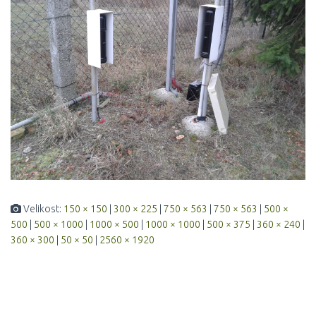
Velikost:
150 × 150
|
300 × 225
|
750 × 563
|
750 × 563
|
500 ×
500
|
500 × 1000
|
1000 × 500
|
1000 × 1000
|
500 × 375
|
360 × 240
|
360 × 300
|
50 × 50
|
2560 × 1920