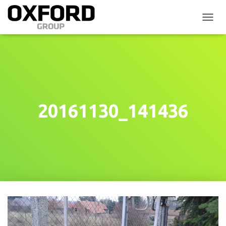
P
Ř
E
P
N
O
U
T
N
20161130_141436
A
V
I
G
A
C
I