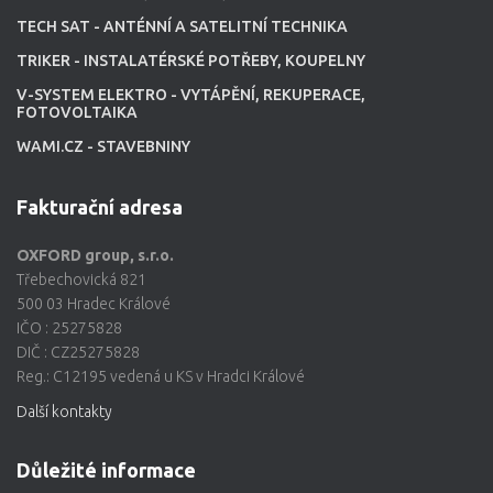
TECH SAT - ANTÉNNÍ A SATELITNÍ TECHNIKA
TRIKER - INSTALATÉRSKÉ POTŘEBY, KOUPELNY
V-SYSTEM ELEKTRO - VYTÁPĚNÍ, REKUPERACE,
FOTOVOLTAIKA
WAMI.CZ - STAVEBNINY
Fakturační adresa
OXFORD group, s.r.o.
Třebechovická 821
500 03 Hradec Králové
IČO : 25275828
DIČ : CZ25275828
Reg.: C12195 vedená u KS v Hradci Králové
Další kontakty
Důležité informace