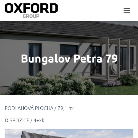
P
Ř
E
P
N
O
U
Bungalov Petra 79
T
N
A
V
I
G
A
C
I
2
PODLAHOVÁ PLOCHA / 79,1 m
DISPOZICE / 4+kk