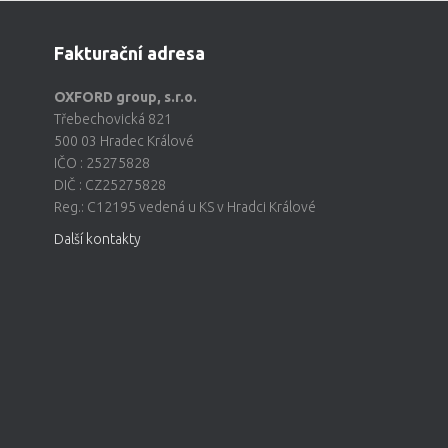
Fakturační adresa
OXFORD group, s.r.o.
Třebechovická 821
500 03 Hradec Králové
IČO : 25275828
DIČ : CZ25275828
Reg.: C12195 vedená u KS v Hradci Králové
Další kontakty