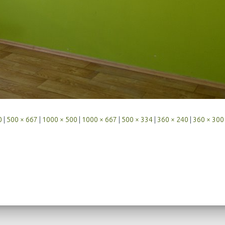
0
|
500 × 667
|
1000 × 500
|
1000 × 667
|
500 × 334
|
360 × 240
|
360 × 300