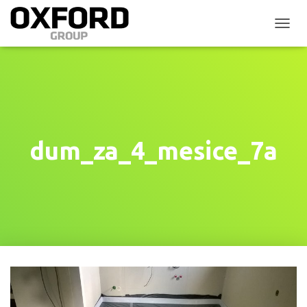
P
Ř
E
P
N
O
U
T
N
dum_za_4_mesice_7a
A
V
I
G
A
C
I