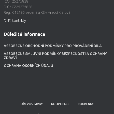
IČO : 25275828
DIČ : CZ25275828
Reg.: C12195 vedená u KS v Hradci Králové
Další kontakty
Důležité informace
VŠEOBECNÉ OBCHODNÍ PODMÍNKY PRO PROVÁDĚNÍ DÍLA
VŠEOBECNÉ SMLUVNÍ PODMÍNKY BEZPEČNOSTI A OCHRANY
ZDRAVÍ
OCHRANA OSOBNÍCH ÚDAJŮ
DŘEVOSTAVBY
KOOPERACE
ROUBENKY