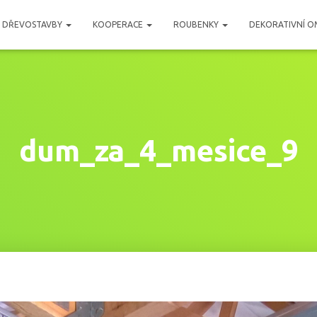
DŘEVOSTAVBY
KOOPERACE
ROUBENKY
DEKORATIVNÍ O
dum_za_4_mesice_9