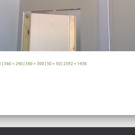
1
|
360 × 240
|
360 × 300
|
50 × 50
|
2592 × 1456