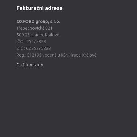
Fakturační adresa
OXFORD group, s.r.o.
Třebechovická 821
500 03 Hradec Králové
IČO : 25275828
DIČ : CZ25275828
Reg.: C12195 vedená u KS v Hradci Králové
Další kontakty