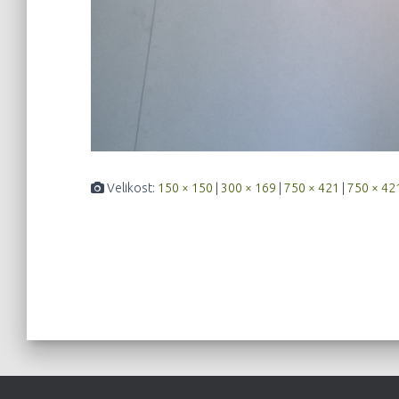
Velikost:
150 × 150
|
300 × 169
|
750 × 421
|
750 × 42