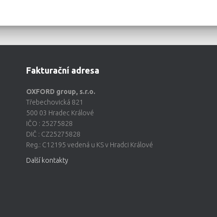
Fakturační adresa
OXFORD group, s.r.o.
Třebechovická 821
500 03 Hradec Králové
IČO : 25275828
DIČ : CZ25275828
Reg.: C12195 vedená u KS v Hradci Králové
Další kontakty