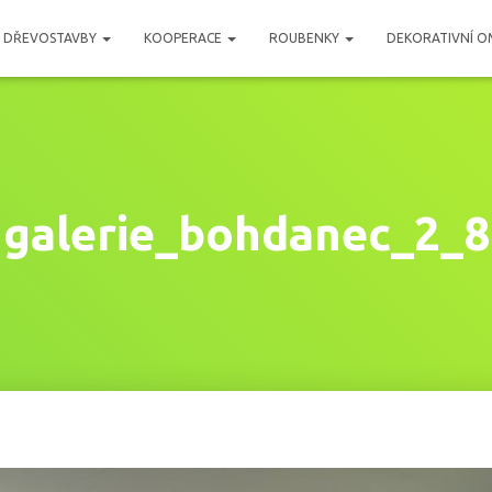
DŘEVOSTAVBY
KOOPERACE
ROUBENKY
DEKORATIVNÍ O
galerie_bohdanec_2_8