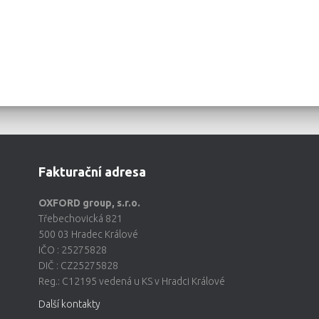
Fakturační adresa
OXFORD group, s.r.o.
Třebechovická 821
500 03 Hradec Králové
IČO : 25275828
DIČ : CZ25275828
Reg.: C12195 vedená u KS v Hradci Králové
Další kontakty