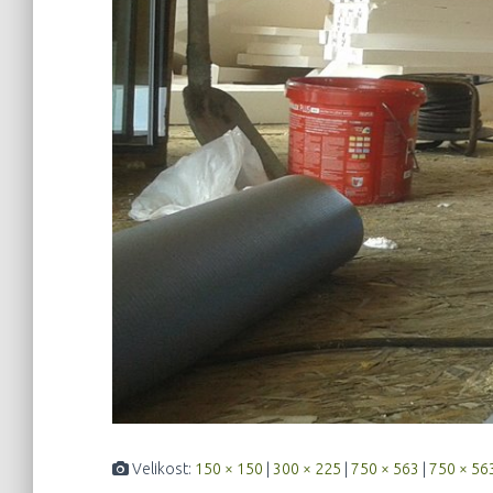
Velikost:
150 × 150
|
300 × 225
|
750 × 563
|
750 × 56