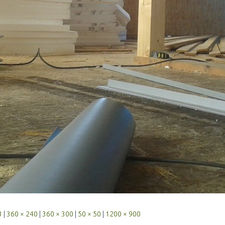
3
|
360 × 240
|
360 × 300
|
50 × 50
|
1200 × 900