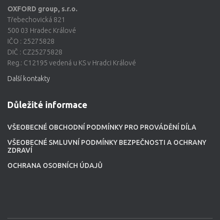
OXFORD group, s.r.o.
Třebechovická 821
500 03 Hradec Králové
IČO : 25275828
DIČ : CZ25275828
Reg.: C12195 vedená u KS v Hradci Králové
Další kontakty
Důležité informace
VŠEOBECNÉ OBCHODNÍ PODMÍNKY PRO PROVÁDĚNÍ DÍLA
VŠEOBECNÉ SMLUVNÍ PODMÍNKY BEZPEČNOSTI A OCHRANY
ZDRAVÍ
OCHRANA OSOBNÍCH ÚDAJŮ