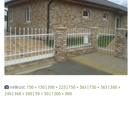
Velikost:
150 × 150
|
300 × 225
|
750 × 563
|
750 × 563
|
360 ×
240
|
360 × 300
|
50 × 50
|
1200 × 900