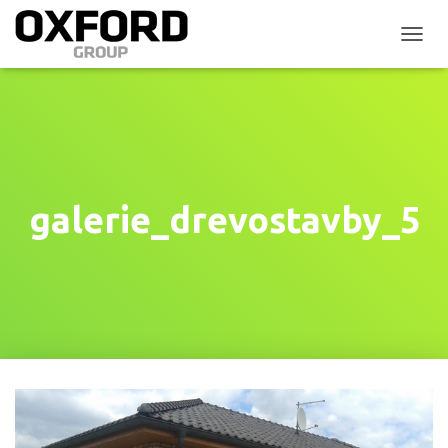
P
Ř
E
P
N
O
U
T
N
galerie_drevostavby_5
A
V
I
G
A
C
I