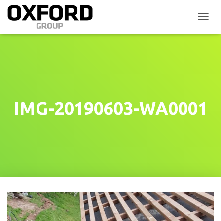
P
Ř
E
P
N
O
U
T
N
IMG-20190603-WA0001
A
V
I
G
A
C
I