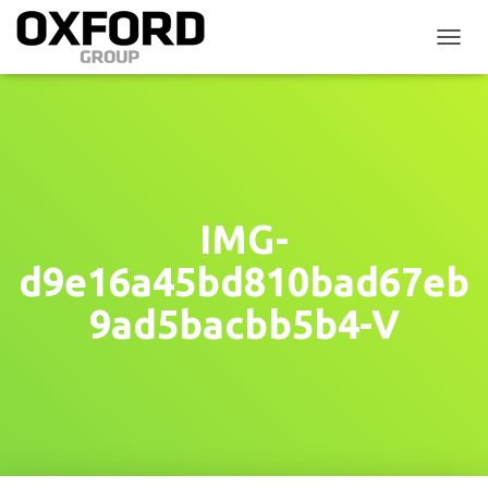
P
Ř
E
P
N
O
U
T
N
IMG-
A
V
d9e16a45bd810bad67eb
I
G
9ad5bacbb5b4-V
A
C
I