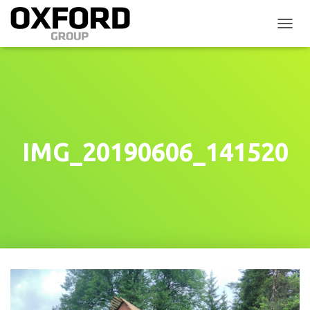
P
Ř
E
P
N
O
U
T
N
IMG_20190606_141520
A
V
I
G
A
C
I