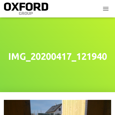
P
Ř
E
P
N
O
U
T
N
IMG_20200417_121940
A
V
I
G
A
C
I