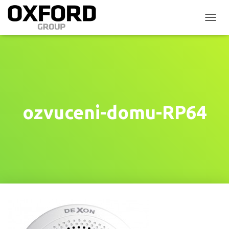
P
Ř
E
P
N
O
U
T
N
ozvuceni-domu-RP64
A
V
I
G
A
C
I