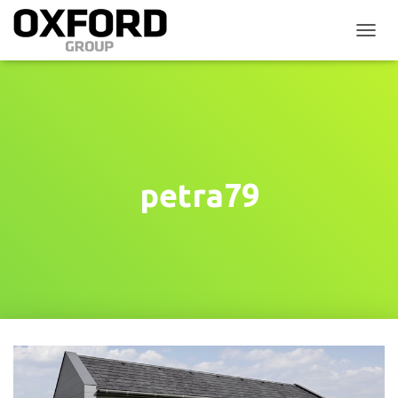
P
Ř
E
P
N
O
U
T
N
petra79
A
V
I
G
A
C
I