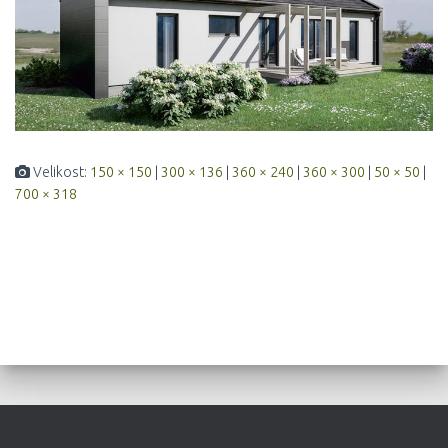
Velikost:
150 × 150
|
300 × 136
|
360 × 240
|
360 × 300
|
50 × 50
|
700 × 318