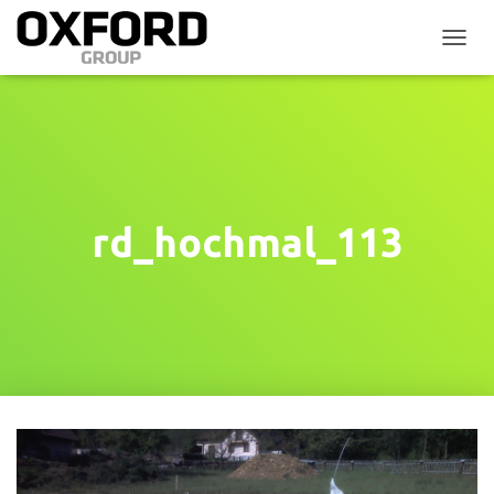
P
Ř
E
P
N
O
U
T
N
rd_hochmal_113
A
V
I
G
A
C
I