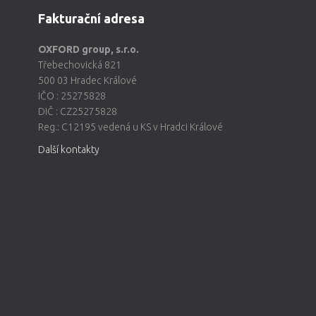
Fakturační adresa
OXFORD group, s.r.o.
Třebechovická 821
500 03 Hradec Králové
IČO : 25275828
DIČ : CZ25275828
Reg.: C12195 vedená u KS v Hradci Králové
Další kontakty