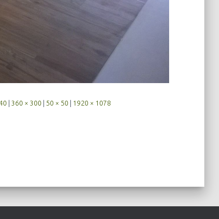
240
|
360 × 300
|
50 × 50
|
1920 × 1078