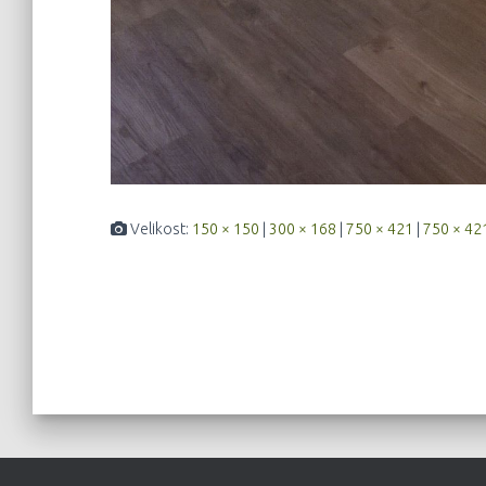
Velikost:
150 × 150
|
300 × 168
|
750 × 421
|
750 × 42