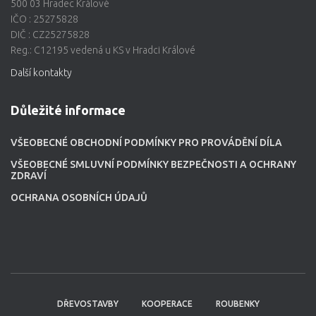
500 03 Hradec Králové
IČO : 25275828
DIČ : CZ25275828
Reg.: C12195 vedená u KS v Hradci Králové
Další kontakty
Důležité informace
VŠEOBECNÉ OBCHODNÍ PODMÍNKY PRO PROVÁDĚNÍ DÍLA
VŠEOBECNÉ SMLUVNÍ PODMÍNKY BEZPEČNOSTI A OCHRANY
ZDRAVÍ
OCHRANA OSOBNÍCH ÚDAJŮ
DŘEVOSTAVBY
KOOPERACE
ROUBENKY