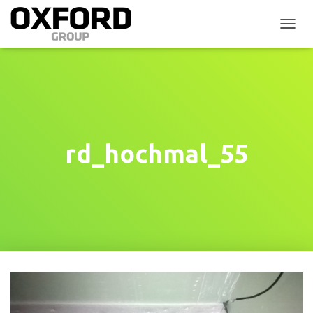
P
Ř
E
P
N
O
U
T
N
rd_hochmal_55
A
V
I
G
A
C
I