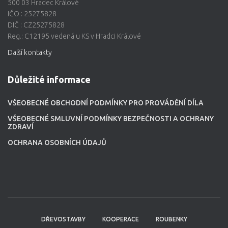
500 03 Hradec Králové
IČO : 25275828
DIČ : CZ25275828
Reg.: C12195 vedená u KS v Hradci Králové
Další kontakty
Důležité informace
VŠEOBECNÉ OBCHODNÍ PODMÍNKY PRO PROVÁDĚNÍ DÍLA
VŠEOBECNÉ SMLUVNÍ PODMÍNKY BEZPEČNOSTI A OCHRANY
ZDRAVÍ
OCHRANA OSOBNÍCH ÚDAJŮ
DŘEVOSTAVBY
KOOPERACE
ROUBENKY