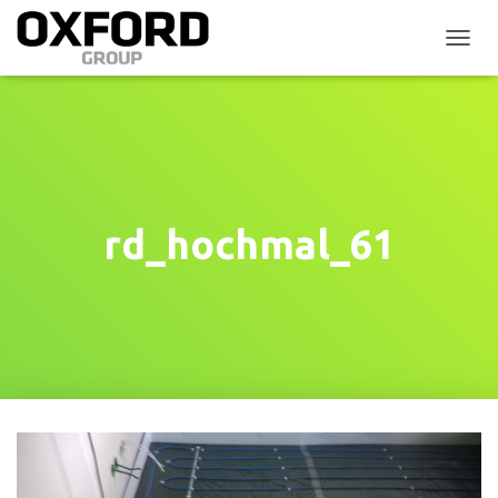
P
Ř
E
P
N
O
U
T
N
rd_hochmal_61
A
V
I
G
A
C
I