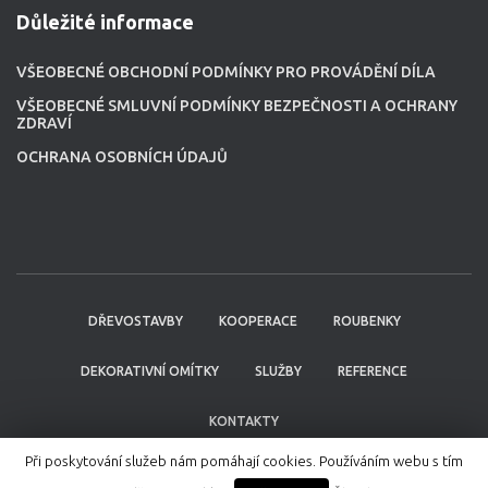
Důležité informace
VŠEOBECNÉ OBCHODNÍ PODMÍNKY PRO PROVÁDĚNÍ DÍLA
VŠEOBECNÉ SMLUVNÍ PODMÍNKY BEZPEČNOSTI A OCHRANY
ZDRAVÍ
OCHRANA OSOBNÍCH ÚDAJŮ
DŘEVOSTAVBY
KOOPERACE
ROUBENKY
DEKORATIVNÍ OMÍTKY
SLUŽBY
REFERENCE
KONTAKTY
Při poskytování služeb nám pomáhají cookies. Používáním webu s tím
Webdesign: Martin Knapovský