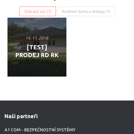
Zobrazit vše (
1
)
Rodinné domy a chalupy (
1
)
14. 11. 2018
[TEST]
PRODEJ RD RK
Naši partneři
A1 COM - BEZPEČNOSTNÍ SYSTÉMY