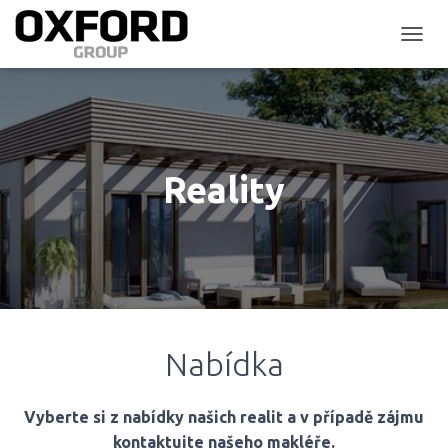
P
Ř
E
P
N
O
U
Reality
T
N
A
V
I
G
A
C
I
Nabídka
Vyberte si z nabídky našich realit a v případě zájmu
kontaktujte našeho makléře.