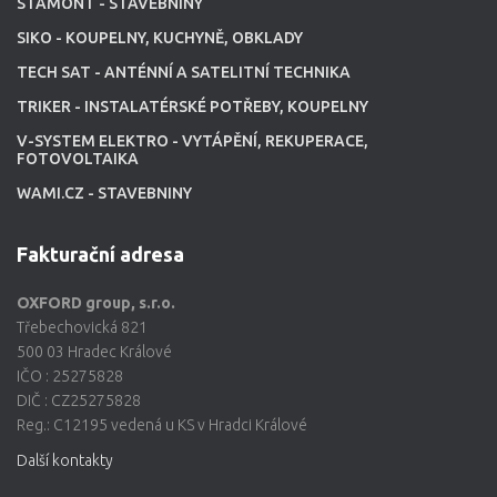
STAMONT - STAVEBNINY
SIKO - KOUPELNY, KUCHYNĚ, OBKLADY
TECH SAT - ANTÉNNÍ A SATELITNÍ TECHNIKA
TRIKER - INSTALATÉRSKÉ POTŘEBY, KOUPELNY
V-SYSTEM ELEKTRO - VYTÁPĚNÍ, REKUPERACE,
FOTOVOLTAIKA
WAMI.CZ - STAVEBNINY
Fakturační adresa
OXFORD group, s.r.o.
Třebechovická 821
500 03 Hradec Králové
IČO : 25275828
DIČ : CZ25275828
Reg.: C12195 vedená u KS v Hradci Králové
Další kontakty