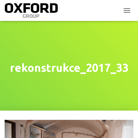
P
Ř
E
P
N
O
U
T
N
rekonstrukce_2017_33
A
V
I
G
A
C
I