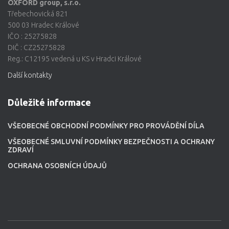
OXFORD group, s.r.o.
Třebechovická 821
500 03 Hradec Králové
IČO : 25275828
DIČ : CZ25275828
Reg.: C12195 vedená u KS v Hradci Králové
Další kontakty
Důležité informace
VŠEOBECNÉ OBCHODNÍ PODMÍNKY PRO PROVÁDĚNÍ DÍLA
VŠEOBECNÉ SMLUVNÍ PODMÍNKY BEZPEČNOSTI A OCHRANY
ZDRAVÍ
OCHRANA OSOBNÍCH ÚDAJŮ