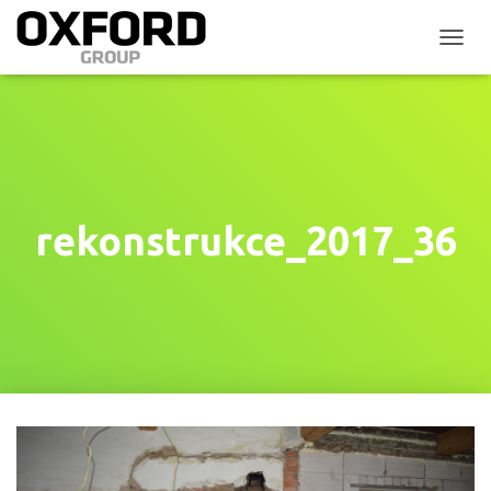
P
Ř
E
P
N
O
U
T
N
rekonstrukce_2017_36
A
V
I
G
A
C
I