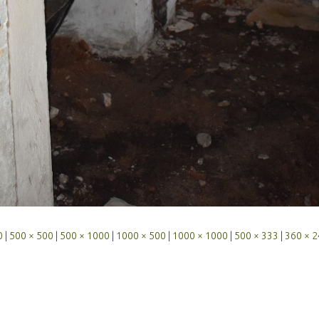
0
|
500 × 500
|
500 × 1000
|
1000 × 500
|
1000 × 1000
|
500 × 333
|
360 × 