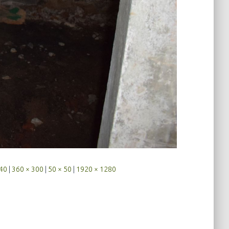
240
|
360 × 300
|
50 × 50
|
1920 × 1280