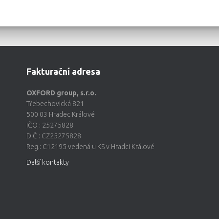
Fakturační adresa
OXFORD group, s.r.o.
Třebechovická 821
500 03 Hradec Králové
IČO : 25275828
DIČ : CZ25275828
Reg.: C12195 vedená u KS v Hradci Králové
Další kontakty