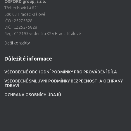
OXFORD group, s.r.o.
Třebechovická 821
500 03 Hradec Králové
IČO : 25275828
DIČ : CZ25275828
Reg.: C12195 vedená u KS v Hradci Králové
Další kontakty
Důležité informace
VŠEOBECNÉ OBCHODNÍ PODMÍNKY PRO PROVÁDĚNÍ DÍLA
VŠEOBECNÉ SMLUVNÍ PODMÍNKY BEZPEČNOSTI A OCHRANY
ZDRAVÍ
OCHRANA OSOBNÍCH ÚDAJŮ