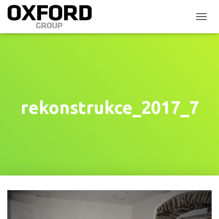
P
Ř
E
P
N
O
U
T
N
rekonstrukce_2017_7
A
V
I
G
A
C
I