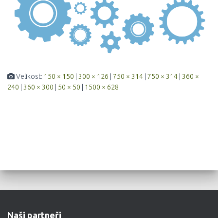
Velikost:
150 × 150
|
300 × 126
|
750 × 314
|
750 × 314
|
360 ×
240
|
360 × 300
|
50 × 50
|
1500 × 628
Naši partneři