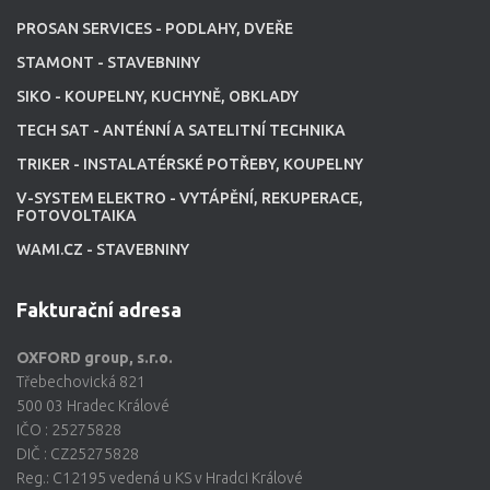
PROSAN SERVICES - PODLAHY, DVEŘE
STAMONT - STAVEBNINY
SIKO - KOUPELNY, KUCHYNĚ, OBKLADY
TECH SAT - ANTÉNNÍ A SATELITNÍ TECHNIKA
TRIKER - INSTALATÉRSKÉ POTŘEBY, KOUPELNY
V-SYSTEM ELEKTRO - VYTÁPĚNÍ, REKUPERACE,
FOTOVOLTAIKA
WAMI.CZ - STAVEBNINY
Fakturační adresa
OXFORD group, s.r.o.
Třebechovická 821
500 03 Hradec Králové
IČO : 25275828
DIČ : CZ25275828
Reg.: C12195 vedená u KS v Hradci Králové