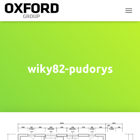
P
Ř
E
P
N
O
U
T
N
wiky82-pudorys
A
V
I
G
A
C
I