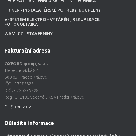
TECH SAT - ANTÉNNÍ A SATELITNÍ TECHNIKA
TRIKER - INSTALATÉRSKÉ POTŘEBY, KOUPELNY
V-SYSTEM ELEKTRO - VYTÁPĚNÍ, REKUPERACE,
FOTOVOLTAIKA
WAMI.CZ - STAVEBNINY
Fakturační adresa
OXFORD group, s.r.o.
Třebechovická 821
500 03 Hradec Králové
IČO : 25275828
DIČ : CZ25275828
Reg.: C12195 vedená u KS v Hradci Králové
Další kontakty
Důležité informace