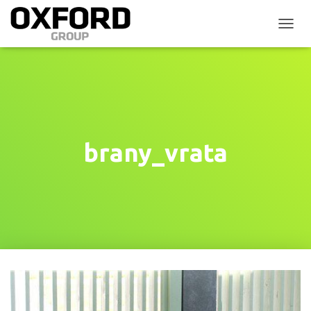
P
Ř
E
P
N
O
U
T
N
brany_vrata
A
V
I
G
A
C
I