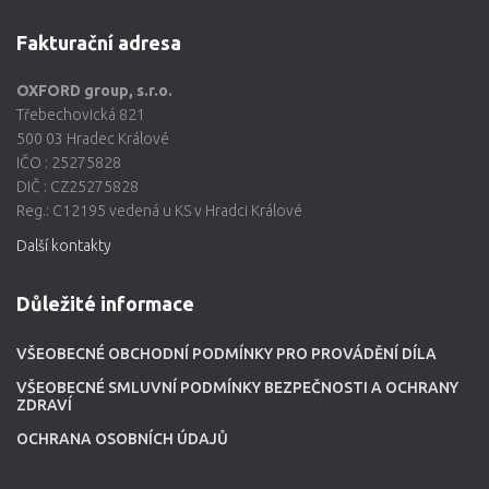
Fakturační adresa
OXFORD group, s.r.o.
Třebechovická 821
500 03 Hradec Králové
IČO : 25275828
DIČ : CZ25275828
Reg.: C12195 vedená u KS v Hradci Králové
Další kontakty
Důležité informace
VŠEOBECNÉ OBCHODNÍ PODMÍNKY PRO PROVÁDĚNÍ DÍLA
VŠEOBECNÉ SMLUVNÍ PODMÍNKY BEZPEČNOSTI A OCHRANY
ZDRAVÍ
OCHRANA OSOBNÍCH ÚDAJŮ