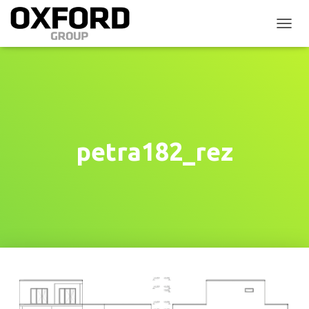
P
Ř
E
P
N
O
U
T
N
petra182_rez
A
V
I
G
A
C
I