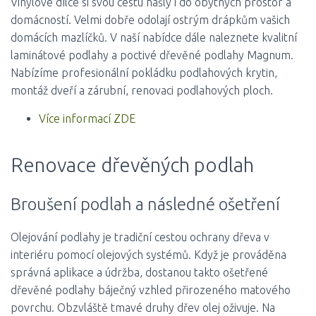
Vinylové dílce si svou cestu našly i do obytných prostor a
domácností. Velmi dobře odolají ostrým drápkům vašich
domácích mazlíčků. V naší nabídce dále naleznete kvalitní
laminátové podlahy a poctivé dřevěné podlahy Magnum.
Nabízíme profesionální pokládku podlahových krytin,
montáž dveří a zárubní, renovaci podlahových ploch.
Více informací ZDE
Renovace dřevěných podlah
Broušení podlah a následné ošetření
Olejování podlahy je tradiční cestou ochrany dřeva v
interiéru pomocí olejových systémů. Když je prováděna
správná aplikace a údržba, dostanou takto ošetřené
dřevěné podlahy báječný vzhled přirozeného matového
povrchu. Obzvláště tmavé druhy dřev olej oživuje. Na