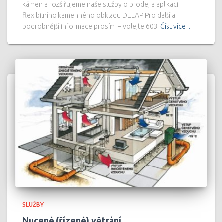
kámen a rozšiřujeme naše služby o prodej a aplikaci
flexibilního kamenného obkladu DELAP Pro další a
podrobnější informace prosím – volejte 603
Číst více…
SLUŽBY
Nucené (řízené) větrání