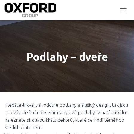
P
Ř
E
P
N
O
U
Podlahy – dveře
T
N
A
V
I
G
A
C
I
Hledáte-li kvalitní, odolné podlahy a slušivý design, tak jsou
pro vás ideálním řešením vinylové podlahy. V naší nabídce
naleznete široukou škálu dekorů, které se hodí téměř do
každého interiéru.