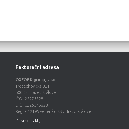
Fakturační adresa
OXFORD group, s.r.o.
Třebechovická 821
500 03 Hradec Králové
IČO : 25275828
DIČ : CZ25275828
Reg.: C12195 vedená u KS v Hradci Králové
Další kontakty