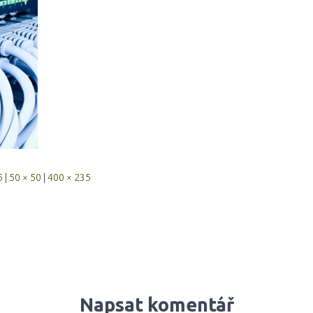
5
|
50 × 50
|
400 × 235
Napsat komentář