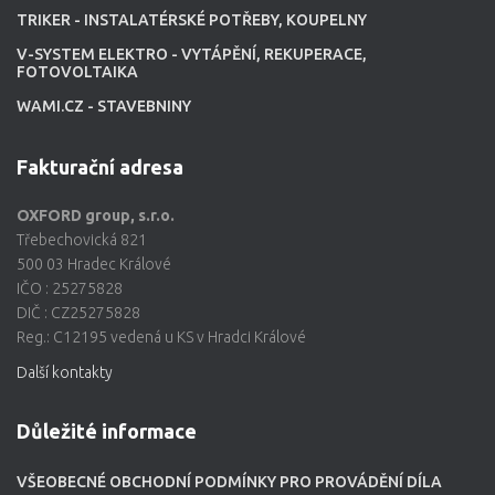
TRIKER - INSTALATÉRSKÉ POTŘEBY, KOUPELNY
V-SYSTEM ELEKTRO - VYTÁPĚNÍ, REKUPERACE,
FOTOVOLTAIKA
WAMI.CZ - STAVEBNINY
Fakturační adresa
OXFORD group, s.r.o.
Třebechovická 821
500 03 Hradec Králové
IČO : 25275828
DIČ : CZ25275828
Reg.: C12195 vedená u KS v Hradci Králové
Další kontakty
Důležité informace
VŠEOBECNÉ OBCHODNÍ PODMÍNKY PRO PROVÁDĚNÍ DÍLA