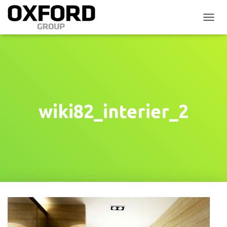
P
Ř
E
P
N
O
U
T
N
wiki82_interier_2
A
V
I
G
A
C
I