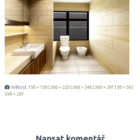
Velikost:
150 × 150
|
300 × 223
|
360 × 240
|
360 × 297
|
50 × 50
|
399 × 297
Napsat komentář